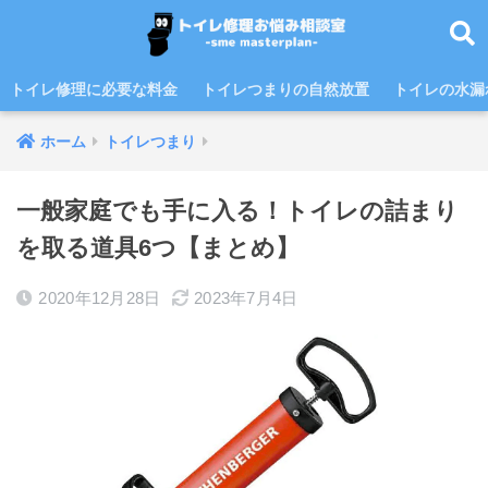
トイレ修理に必要な料金
トイレつまりの自然放置
トイレの水漏
ホーム
トイレつまり
一般家庭でも手に入る！トイレの詰まり
を取る道具6つ【まとめ】
2020年12月28日
2023年7月4日