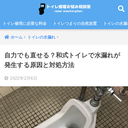
トイレ修理に必要な料金
トイレつまりの自然放置
トイレの水漏
ホーム
トイレの水漏れ
自力でも直せる？和式トイレで水漏れが
発生する原因と対処方法
2022年2月6日